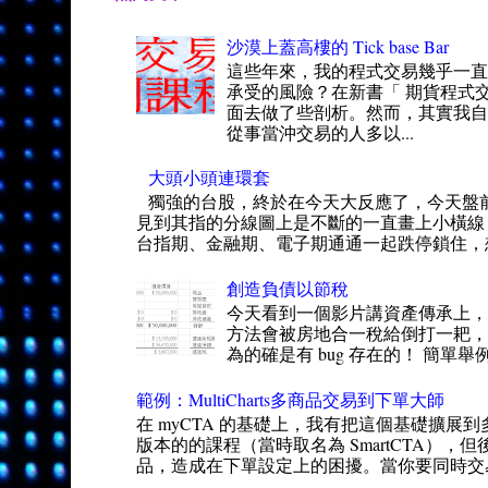
沙漠上蓋高樓的 Tick base Bar
這些年來，我的程式交易幾乎一
承受的風險？在新書「 期貨程式交
面去做了些剖析。然而，其實我自
從事當沖交易的人多以...
大頭小頭連環套
獨強的台股，終於在今天大反應了，今天盤
見到其指的分線圖上是不斷的一直畫上小橫線
台指期、金融期、電子期通通一起跌停鎖住，想
創造負債以節稅
今天看到一個影片講資產傳承上，
方法會被房地合一稅給倒打一耙，得
為的確是有 bug 存在的！ 簡單舉
範例：MultiCharts多商品交易到下單大師
在 myCTA 的基礎上，我有把這個基礎擴展到
版本的的課程（當時取名為 SmartCTA），但
品，造成在下單設定上的困擾。當你要同時交易 50