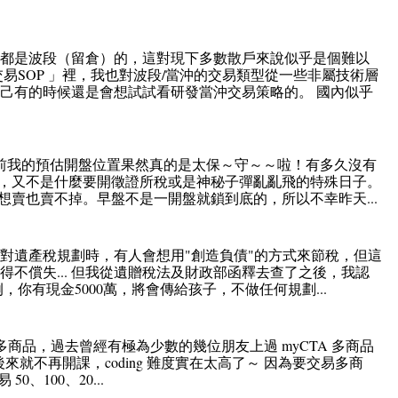
直都是波段（留倉）的，這對現下多數散戶來說似乎是個難以
易SOP 」裡，我也對波段/當沖的交易類型從一些非屬技術層
己有的時候還是會想試試看研發當沖交易策略的。 國內似乎
前我的預估開盤位置果然真的是太保～守～～啦！有多久沒有
，又不是什麼要開徵證所稅或是神秘子彈亂亂飛的特殊日子。
賣也賣不掉。早盤不是一開盤就鎖到底的，所以不幸昨天...
對遺產稅規劃時，有人會想用"創造負債"的方式來節稅，但這
不償失... 但我從遺贈稅法及財政部函釋去查了之後，我認
例，你有現金5000萬，將會傳給孩子，不做任何規劃...
多商品，過去曾經有極為少數的幾位朋友上過 myCTA 多商品
後來就不再開課，coding 難度實在太高了～ 因為要交易多商
、100、20...