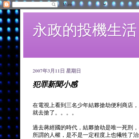
永政的投機生活
2007年3月11日 星期日
犯罪新聞小感
在電視上看到三名少年結夥搶劫便利商店，
就去搶了。。。。
過去蔣經國的時代，結夥搶劫是唯一死刑，
所謂的人權，是不是一定程度上也犧牲了治