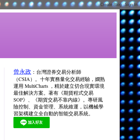
曾永政
：台灣證券交易分析師
（CSIA）。十年實務量化交易經驗，嫻熟
運用 MultiCharts ，精於建立切合現實環境
最佳解決方案。著有《期貨程式交易
SOP》、《期貨交易不靠内線》。專研風
險控制、資金管理、系統維運，以機械學
習架構建立全自動的智能交易系統。