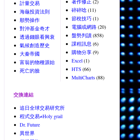
著作修正
(2)
計量交易
碎碎唸
(11)
海龜投資法則
節稅技巧
(1)
順勢操作
電腦或網路
(20)
對沖基金奇才
盤勢判讀
(858)
透過錢眼看興衰
課程訊息
(6)
氣候創造歷史
購物分享
(9)
大秦帝國
Excel
(1)
富翁的物種源始
HTS
(66)
死亡的臉
MultiCharts
(88)
交換連結
追日全球交易研究所
程式交易≠Holy grail
Dr. Future
異世界