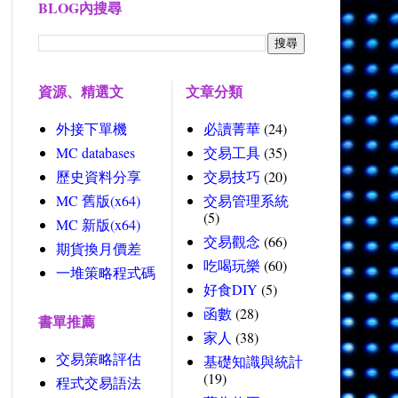
BLOG內搜尋
資源、精選文
文章分類
外接下單機
必讀菁華
(24)
MC databases
交易工具
(35)
歷史資料分享
交易技巧
(20)
MC 舊版(x64)
交易管理系統
(5)
MC 新版(x64)
交易觀念
(66)
期貨換月價差
吃喝玩樂
(60)
一堆策略程式碼
好食DIY
(5)
函數
(28)
書單推薦
家人
(38)
交易策略評估
基礎知識與統計
(19)
程式交易語法