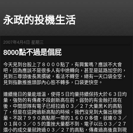
永政的投機生活
2007年4月4日 星期三
8000點不過是個屁
今天見到台股上了８０００點了，有興奮嗎？應該不大會
吧，因為應該不是很多人有中途轉向，甚至是延路加空的，
見到三尊頭後長黑摜破，看法不轉空，總有一天口袋全空，
見到指數推進頭部內心態不轉多，口袋更快空。
連續幾日的量能增溫，使得５日均量持續保持大於６３日均
量，強勢的有傳產不段創新高在前，弱勢的有金融打底在
後，中間部隊有電子已經拉過０３／２７大量黑Ｋ的高點
了，但是在這跨過新高點的時候，我們沒見到大盤出現爆
量。不說７９９０高點那一帶的１６００多億，就連０３／
０１與０３／０５的重挫大量都不到、電子以比０３／２７
還小的成交量就跨過０３／２７的高點，傳產過高後直到現