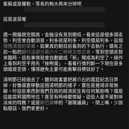
紫蘇或是羅勒，等長的夠大再來分辨吧
這是波菜喔
週一開盤跳空開高，金融沒有見到開低，看來這是個多頭走
勢，利空會自動消音，利多就是利多，利空還是利多，這個
債務清理的草案
，如果真的朝目前看到的下去執行，還有之
前一點的
銀行法部分第六十二條條文修正案
，等到空頭走勢
來臨時，這些事情就會自動變成「新」聞成為利空了。操作
上看到利空不用先「挫咧蛋」，看看行情判斷一下現在是多
頭還是空頭，懂得避免主要可能衝擊目標就好了。
清明節已經過去了，聽到政客要把蔣介石的葛屁紀念日弄
掉，好像還要移動這個清明節的樣子，實在是覺得非常無
聊。吵這些東西對我們百姓的經濟民生有任何幫助嗎？還是
這能提昇國際地位？甚至有時候都懷疑，這些人是不是對岸
派來的特務？或是
斯巴達
中的「謝隆議員」，閉上嘴，少說
點廢話，我們會更好。