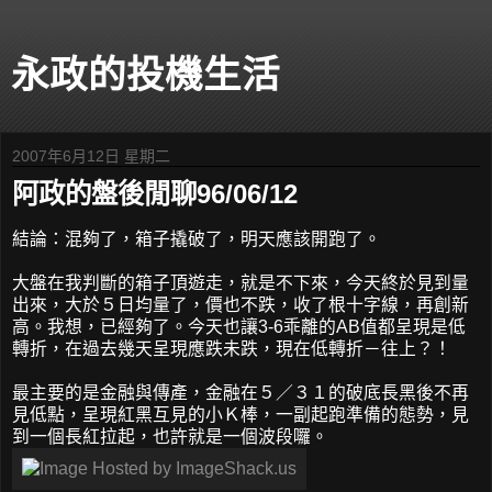
永政的投機生活
2007年6月12日 星期二
阿政的盤後閒聊96/06/12
結論：混夠了，箱子撬破了，明天應該開跑了。
大盤在我判斷的箱子頂遊走，就是不下來，今天終於見到量
出來，大於５日均量了，價也不跌，收了根十字線，再創新
高。我想，已經夠了。今天也讓3-6乖離的AB值都呈現是低
轉折，在過去幾天呈現應跌未跌，現在低轉折－往上？！
最主要的是金融與傳產，金融在５／３１的破底長黑後不再
見低點，呈現紅黑互見的小Ｋ棒，一副起跑準備的態勢，見
到一個長紅拉起，也許就是一個波段囉。