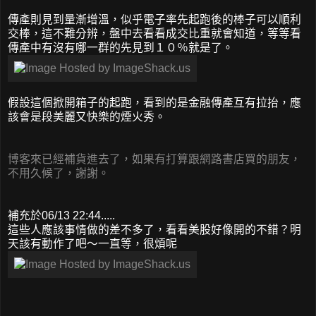
傳產則見到量漸增溫，似乎電子率先起跑後的棒子可以順利
交棒，這不難分辨，盤中去看看成交比重就會知道，等等看
傳產中有沒有哪一群的先見到１０％就是了。
假設這個掀開箱子的起跑，看到的是金融傳產互有拉抬，應
該會是段美麗又快樂的煙火秀。
博客來已經補貨進去了，如果有打算跟網路書店買的朋友，
不用久候了，謝謝。
補充於06/13 22:44.....
這些人應該事情做的差不多了，看看美股好像開的不錯？明
天該有動作了吧～一直等，很煩呢