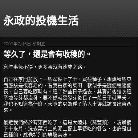
永政的投機生活
2007年7月6日 星期五
等久了，還是會有收穫的。
有些事急不得，更多事沒有速成之路。
自己在家門前放上一些盆裝上了土，買些種子，想說種些東
西應該是很容易的，看我岳家的菜田，就似乎是隨便種隨便
長，自己要吃隨時有。種了好些日子過去，其實前後幾次種
子連發芽都沒發，要不然就是發芽後長了一段日子就早夭，
我也不知道為什麼，天真的以為種子落入土壤就該長出東西
來。
最近我們終於有東西吃了，這是大陸妹（萵苣類），清晨摘
下十來片，洗去葉片上的泥土配上早餐吃的餐包，也許是自
己種的，感覺特別的鮮脆美味。