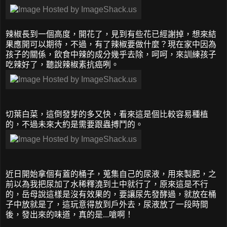
辣椒長到一個高度，開花了，見到有些花已經謝掉，想來結
果應開可以期待，不過，有了辣椒要做什麼？現在家中因為
孩子的關係，飲食中辣的成分幾乎去除，呵呵，來訓練孩子
吃辣好了，聽說辣椒素抗癌咧。
切葉白菜，這倒發芽的多又快，看來這是個比較容易種植
的，不過未來大約是需要跟蟲搏鬥的。
近日開始拿個有蓋的桶子，蒐集自己的尿液，用來製肥，之
前以為我把尿加了水稀釋澆到土中就行了，原來這是不行
的，岳母說這樣是沒有效果的，要讓尿先發酵過，就放在桶
子中放就是了，這玩意得放到戶外去，尿液放了一段時間
後，發出來的味道，真的是...嗆啊！