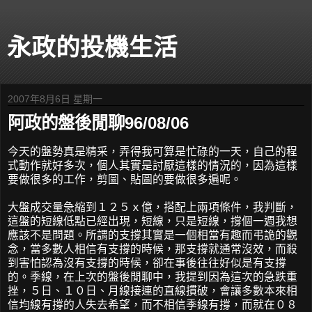
永政的投機生活
2007年8月6日 星期一
阿政的盤後閒聊96/08/06
今天的盤勢真是精采，弄得我可算是忙碌的一天，自己的程
式動作就好多次，個人其實是討厭這樣的情況的，因為這樣
要做很多的工作，剪圖、貼圖的要做很多遍呢。
大盤成交量急縮到１２５ｘ億，搭配上兩項條件，我判斷，
這盤的短線低點已經出現，短線，只是短線，撐個一週我想
應該不是問題。所謂的支撐其實是一個相當有趣而弔詭的觀
念，當多數人相信有支撐的時候，那支撐就通常沒效，而殺
到害怕認為沒有支撐的時候，卻在事後往往好似是有支撐
的。季線，在上次的盤後閒聊中，我提到因為這次的急跌重
挫，５日、１０日、月線接連的直線摜破，會讓多數本來相
信均線有撐的人失去希望，而不相信季線有撐，而就在０８