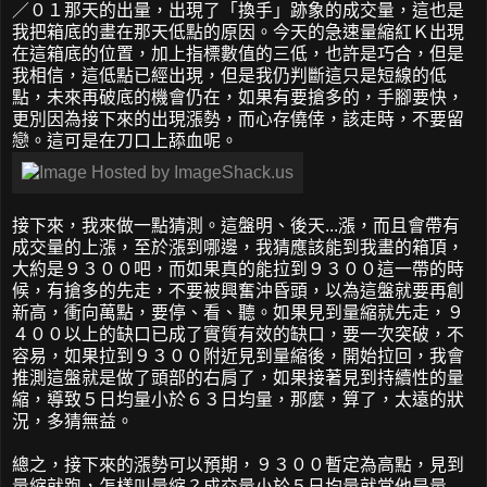
／０１那天的出量，出現了「換手」跡象的成交量，這也是
我把箱底的畫在那天低點的原因。今天的急速量縮紅Ｋ出現
在這箱底的位置，加上指標數值的三低，也許是巧合，但是
我相信，這低點已經出現，但是我仍判斷這只是短線的低
點，未來再破底的機會仍在，如果有要搶多的，手腳要快，
更別因為接下來的出現漲勢，而心存僥倖，該走時，不要留
戀。這可是在刀口上舔血呢。
接下來，我來做一點猜測。這盤明、後天...漲，而且會帶有
成交量的上漲，至於漲到哪邊，我猜應該能到我畫的箱頂，
大約是９３００吧，而如果真的能拉到９３００這一帶的時
候，有搶多的先走，不要被興奮沖昏頭，以為這盤就要再創
新高，衝向萬點，要停、看、聽。如果見到量縮就先走，９
４００以上的缺口已成了實質有效的缺口，要一次突破，不
容易，如果拉到９３００附近見到量縮後，開始拉回，我會
推測這盤就是做了頭部的右肩了，如果接著見到持續性的量
縮，導致５日均量小於６３日均量，那麼，算了，太遠的狀
況，多猜無益。
總之，接下來的漲勢可以預期，９３００暫定為高點，見到
量縮就跑，怎樣叫量縮？成交量小於５日均量就當他是量