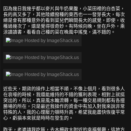
因為幾日我幾乎都以麥片與牛奶果腹，小菜田裡的白杏菜，
長的高又多了，其他陸續撥種的東西也一一發芽長大，每次
總是會有那種意外的看到菜兒們瞬間長大的感覺，即使，收
穫過幾次了，還是覺得很奇妙。有時候向晚，坐在戶外，乘
涼讀讀書，看看自己種的菜在晚風中搖曳，滿不錯的。
近些天，期貨的操作上相當不順，不像上個月，看到很多人
在哀嚎的時候，我還能維持的不錯的獲利表現，相對上就挺
突出的，所以，真是風水輪流轉，每一種交易規則都有各擅
勝場的所在，只是最近我操作的資金中有加入對我來說非常
特殊的人，我的心理壓力頓時升高，希望我能盡快恢復平常
心，虧損本來就是時時在發生的。
昨天，老婆請我吃飯，去木柵政大附近的幸福餐廳，這地方