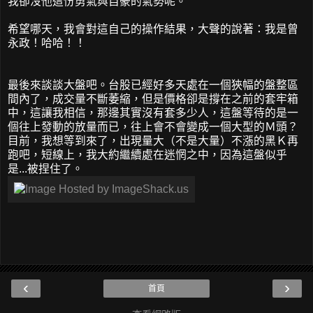
我卻沒他這份勇氣與自豪的氣勢呢。
希望哪天，我會對這自己的操作結果，大聲的說著：我是曾
永政！哈哈！！
最後來談談大盤吧。台股已經好多天處在一個狹幅的盤整區
間內了，成交量不斷萎縮，但是價格卻是撐在之前的套牢箱
中，這讓我相信，那邊其實沒有套多少人，這盤等待的是一
個往上發動的放量而已，往上會不會變成一個大型的Ｍ頭？
目前，我想等到來了，出現量大（不是大量）不漲的黑Ｋ再
跑吧，短線上，我大約繼續處在迷惘之中，因為這盤似乎
是...被捏住了。
‹
›
首頁