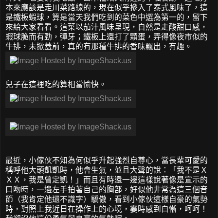
本來應該是走川菜路線的，現在似乎摻入了泰式風味了，這
是鐵板蝦球，算是當天我們吃到的菜色中選為第一的，留下
來給大家看看。這菜以茄汁風味呈現，自然是走酸甜口感，
蝦球脆而有勁，彈牙；鐵板上還打了顆蛋，弄得像夜市似的
牛排，未掀蓋前，真的有那種牛排的香味飄出，有趣。
兒子在這裡吃的算相當愉快。
最近，小傢伙不知為何似乎升起強烈自尊心，當長輩可愛的
稱呼他大頭凱凱時，他會生氣，並且大聲的說：「我不是Ｘ
ＸＸ，我是曾定凱！」而且有時還一邊這樣說著像是宣示的
口吻時，一邊左手拍著自己的胸部，好似他非常為這三個音
節（我肯定他還不識字）驕傲，看到小傢伙這樣自豪的氣勢
時，對照上我近日在操作上的心境，霎時感到自慚，呵呵！