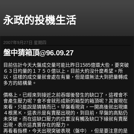
永政的投機生活
2007年9月27日 星期四
盤中猜箱頂@96.09.27
目前估計今天大盤成交量可能比昨日1585億還大些，要突破
６３日均量的１７５０億以上，目前大約沒什麼希望。所
以，這樣的成交量就會處在有量，但是還無法大到把量轉成
多方的結構量。
價格上，已經來到接近之前吞噬後發生的缺口了，這裡會不
會產生壓力呢？會不會就形成新的箱型的箱頂呢？其實現在
來看，只能說是猜猜而已。早盤看現貨，一開高後就出現連
４根黑Ｋ，這表示是有賣壓出現的，到目前，早盤的高點仍
未突破，而在這缺口壓力的位置沒有觸及缺口下緣就有賣壓
出現，表示這真實存在的壓力。
再看看指標，今天出現突破表現（盤中），但是要注意的是