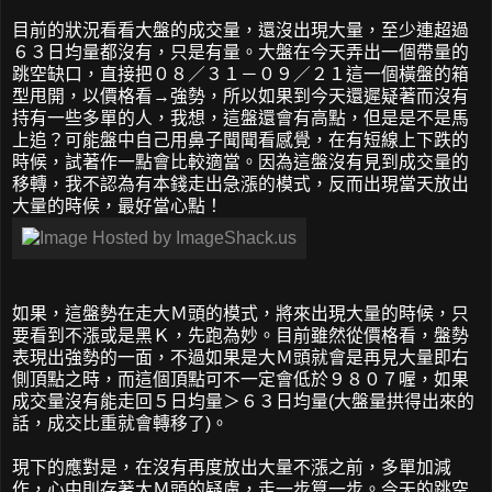
目前的狀況看看大盤的成交量，還沒出現大量，至少連超過
６３日均量都沒有，只是有量。大盤在今天弄出一個帶量的
跳空缺口，直接把０８／３１－０９／２１這一個橫盤的箱
型甩開，以價格看→強勢，所以如果到今天還遲疑著而沒有
持有一些多單的人，我想，這盤還會有高點，但是是不是馬
上追？可能盤中自己用鼻子聞聞看感覺，在有短線上下跌的
時候，試著作一點會比較適當。因為這盤沒有見到成交量的
移轉，我不認為有本錢走出急漲的模式，反而出現當天放出
大量的時候，最好當心點！
如果，這盤勢在走大Ｍ頭的模式，將來出現大量的時候，只
要看到不漲或是黑Ｋ，先跑為妙。目前雖然從價格看，盤勢
表現出強勢的一面，不過如果是大Ｍ頭就會是再見大量即右
側頂點之時，而這個頂點可不一定會低於９８０７喔，如果
成交量沒有能走回５日均量＞６３日均量(大盤量拱得出來的
話，成交比重就會轉移了)。
現下的應對是，在沒有再度放出大量不漲之前，多單加減
作，心中則存著大Ｍ頭的疑慮，走一步算一步。今天的跳空