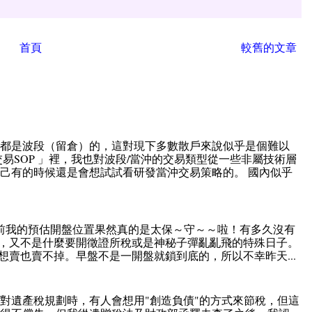
首頁
較舊的文章
直都是波段（留倉）的，這對現下多數散戶來說似乎是個難以
易SOP 」裡，我也對波段/當沖的交易類型從一些非屬技術層
己有的時候還是會想試試看研發當沖交易策略的。 國內似乎
前我的預估開盤位置果然真的是太保～守～～啦！有多久沒有
，又不是什麼要開徵證所稅或是神秘子彈亂亂飛的特殊日子。
賣也賣不掉。早盤不是一開盤就鎖到底的，所以不幸昨天...
對遺產稅規劃時，有人會想用"創造負債"的方式來節稅，但這