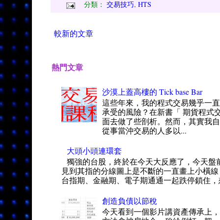
分類：
交易技巧
,
HTS
較新的文章
熱門文章
沙漠上蓋高樓的 Tick base Bar
這些年來，我的程式交易幾乎一
承受的風險？在新書「 期貨程式交
面去做了些剖析。然而，其實我自
從事當沖交易的人多以...
大頭小頭連環套
獨強的台股，終於在今天大反應了，今天盤
見到其指的分線圖上是不斷的一直畫上小橫線
台指期、金融期、電子期通通一起跌停鎖住，想
創造負債以節稅
今天看到一個影片講資產傳承上，