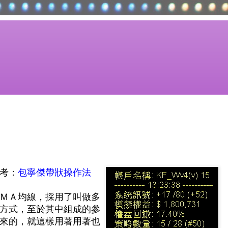
考：
包寧傑帶狀操作法
ＭＡ均線，採用了叫做多
方式，至於其中組成的參
來的，就這樣用著用著也