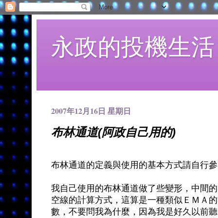
永政的投機生活
2007年12月16日 星期日
布林通道(阿政自己用的)
布林通道的定義與使用的基本方式請自行參
我自己使用的布林通道做了些變形，中間的
空線的計算方式，這算是一種類似ＥＭＡ的
數，不要問我為什麼，因為我是好久以前聽