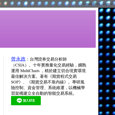
曾永政
：台灣證券交易分析師
（CSIA）。十年實務量化交易經驗，嫻熟
運用 MultiCharts ，精於建立切合現實環境
最佳解決方案。著有《期貨程式交易
SOP》、《期貨交易不靠内線》。專研風
險控制、資金管理、系統維運，以機械學
習架構建立全自動的智能交易系統。