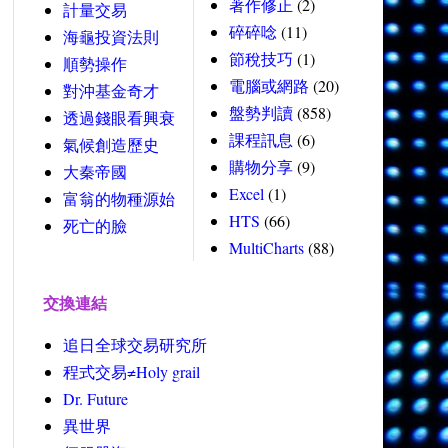
著作修正
(2)
計量交易
碎碎唸
(11)
海龜投資法則
節稅技巧
(1)
順勢操作
電腦或網路
(20)
對沖基金奇才
盤勢判讀
(858)
透過錢眼看興衰
課程訊息
(6)
氣候創造歷史
購物分享
(9)
大秦帝國
Excel
(1)
富翁的物種源始
HTS
(66)
死亡的臉
MultiCharts
(88)
交換連結
追日全球交易研究所
程式交易≠Holy grail
Dr. Future
異世界