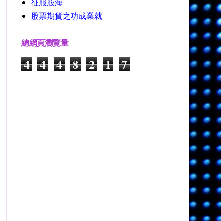
征服股海
股票期貨之功成業就
總網頁瀏覽量
4
4
4
8
2
1
7