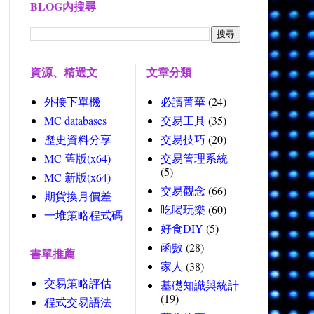
BLOG內搜尋
資源、精選文
文章分類
外接下單機
必讀菁華
(24)
MC databases
交易工具
(35)
歷史資料分享
交易技巧
(20)
MC 舊版(x64)
交易管理系統
(5)
MC 新版(x64)
交易觀念
(66)
期貨換月價差
吃喝玩樂
(60)
一堆策略程式碼
好食DIY
(5)
函數
(28)
書單推薦
家人
(38)
交易策略評估
基礎知識與統計
(19)
程式交易語法