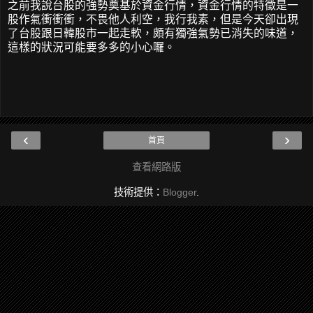
之前我說台股的強勢奠基於資金行情，資金行情的特徵是一
股作氣衝衝衝，不畏他人利空，我行我素，但是今天卻出現
了台股跟日韓股市一起走軟，頗有獨強氣勢已消失的味道，
這樣的狀況可能要多多的小心囉。
‹
›
首頁
查看網路版
技術提供：
Blogger
.