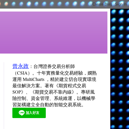
曾永政
：台灣證券交易分析師
（CSIA）。十年實務量化交易經驗，嫻熟
運用 MultiCharts ，精於建立切合現實環境
最佳解決方案。著有《期貨程式交易
SOP》、《期貨交易不靠内線》。專研風
險控制、資金管理、系統維運，以機械學
習架構建立全自動的智能交易系統。