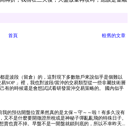
首頁
較舊的文章
直都是波段（留倉）的，這對現下多數散戶來說似乎是個難以
易SOP 」裡，我也對波段/當沖的交易類型從一些非屬技術層
己有的時候還是會想試試看研發當沖交易策略的。 國內似乎
前我的預估開盤位置果然真的是太保～守～～啦！有多久沒有
，又不是什麼要開徵證所稅或是神秘子彈亂亂飛的特殊日子。
賣也賣不掉。早盤不是一開盤就鎖到底的，所以不幸昨天...