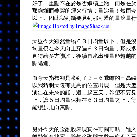
好了，重點不在於是否繼續上漲，而是在於
那絢爛而美麗的煙火行情：量滾量！然而今
以下。因此我判斷要見到那可愛的量滾量行
大盤今天雖然量縮６３日均量以下，但是沒
均量仍在今天向上穿過６３日均量，形成多
直得給多方讚許，後續再來出現量能超越的
點邁進。
而今天指標卻是來到了３－６乖離的三高轉
以我猜明天還有更高的位置出現，但是大盤
演出在未來的話，週二起三天，希望不要見
上，讓５日均量保持在６３日均量之上，等
能緩步走向萬點。
另外今天的金融股表現實在可圈可點，進入
態勢當有線索，雖然金融與大盤一樣進入三