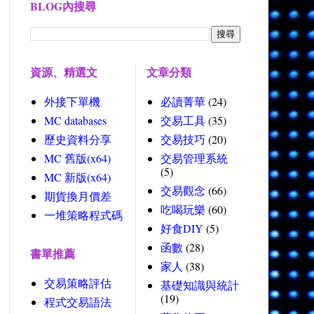
BLOG內搜尋
資源、精選文
文章分類
外接下單機
必讀菁華
(24)
MC databases
交易工具
(35)
歷史資料分享
交易技巧
(20)
MC 舊版(x64)
交易管理系統
(5)
MC 新版(x64)
交易觀念
(66)
期貨換月價差
吃喝玩樂
(60)
一堆策略程式碼
好食DIY
(5)
函數
(28)
書單推薦
家人
(38)
交易策略評估
基礎知識與統計
(19)
程式交易語法