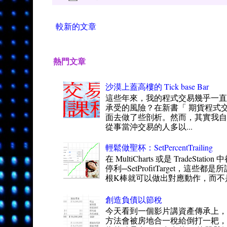
較新的文章
熱門文章
沙漠上蓋高樓的 Tick base Bar
這些年來，我的程式交易幾乎一
承受的風險？在新書「 期貨程式交
面去做了些剖析。然而，其實我自
從事當沖交易的人多以...
輕鬆做聖杯：SetPercentTrailing
在 MultiCharts 或是 TradeSt
停利─SetProfitTarget，這
根K棒就可以做出對應動作，而不是一
創造負債以節稅
今天看到一個影片講資產傳承上，
方法會被房地合一稅給倒打一耙，得