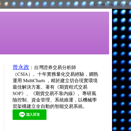
曾永政
：台灣證券交易分析師
（CSIA）。十年實務量化交易經驗，嫻熟
運用 MultiCharts ，精於建立切合現實環境
最佳解決方案。著有《期貨程式交易
SOP》、《期貨交易不靠内線》。專研風
險控制、資金管理、系統維運，以機械學
習架構建立全自動的智能交易系統。