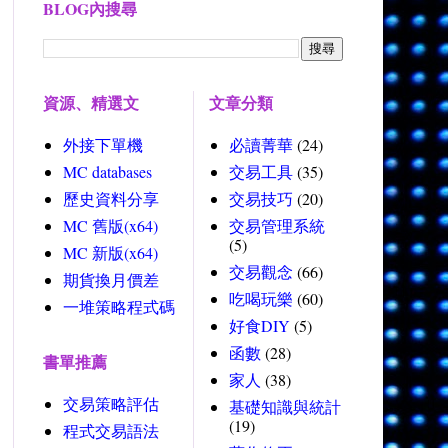
BLOG內搜尋
資源、精選文
文章分類
外接下單機
必讀菁華
(24)
MC databases
交易工具
(35)
歷史資料分享
交易技巧
(20)
MC 舊版(x64)
交易管理系統
(5)
MC 新版(x64)
交易觀念
(66)
期貨換月價差
吃喝玩樂
(60)
一堆策略程式碼
好食DIY
(5)
函數
(28)
書單推薦
家人
(38)
交易策略評估
基礎知識與統計
(19)
程式交易語法