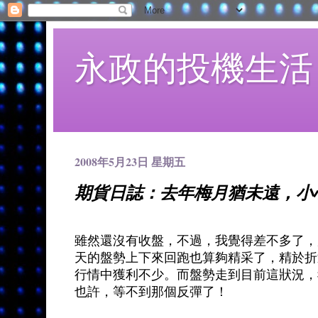
永政的投機生活
2008年5月23日 星期五
期貨日誌：去年梅月猶未遠，小
雖然還沒有收盤，不過，我覺得差不多了，
天的盤勢上下來回跑也算夠精采了，精於折
行情中獲利不少。而盤勢走到目前這狀況，
也許，等不到那個反彈了！