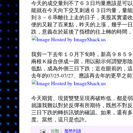
今天的成交量到不了６３日均量應該是可以
能就在今天向下交叉刺過６３日均量，量能
到３－６乖離往上走的日子，美股其實還收
便的又殺了百來點，昨天的上漲，幾乎一日
跌，意義在於延後了指標的往上轉的時間，
我剪一下去年１０月下旬時，新高９８５９
兩根Ｋ線合併成一跟，用以顯示何謂變形陰
低點，成為外側三日下跌；近在眼前的，這
去年的07/25-07/27、應該再去年的
今天期貨、現貨雙雙呈現再破昨低，都是弱
就讓我難以對於反彈有所期待，既然不對反
三日下跌的轉折訊號的確認。如果，還有多
度。當然，這只是也許。
分類：
盤勢判讀