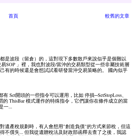
首頁
較舊的文章
直都是波段（留倉）的，這對現下多數散戶來說似乎是個難以
易SOP 」裡，我也對波段/當沖的交易類型從一些非屬技術層
己有的時候還是會想試試看研發當沖交易策略的。 國內似乎
ation 中都有 Set開頭的一些指令可以運用，比如 停損─SetStopLoss、
些都是所謂的 ThisBar 模式運作的特殊指令，它們讓你在條件成立的當
...
對遺產稅規劃時，有人會想用"創造負債"的方式來節稅，但這
不償失... 但我從遺贈稅法及財政部函釋去查了之後，我認