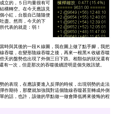
成立的，５日均量很有可
結構轉空。在今天應該見
個小紅，台股自己隨隨便
吐盡。然而，今天的下
所代表的就是：弱！
當時與其後的一段Ｋ線圖，我在圖上做了點手腳，我把
線吞噬，在變形陰線吞噬之後，再來一根黑Ｋ收破吞噬
些天的盤勢也出現了外側三日下跌。相類似的狀況還有
更早之前還有一次，但是那次的吞噬後續證明是個失敗訊號。
勢的表現，在應該要進入反彈的時候，出現弱勢的走法
彈作期待，那麼就加強我對這個陰線吞噬甚至轉成外側
單的話，也許，該做的早點做一做會降低將來後悔的程