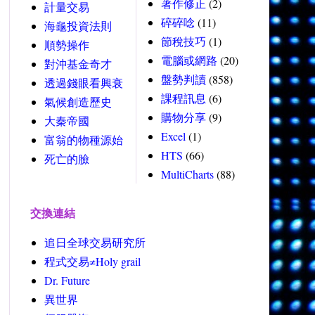
著作修正
(2)
計量交易
碎碎唸
(11)
海龜投資法則
節稅技巧
(1)
順勢操作
電腦或網路
(20)
對沖基金奇才
盤勢判讀
(858)
透過錢眼看興衰
課程訊息
(6)
氣候創造歷史
購物分享
(9)
大秦帝國
Excel
(1)
富翁的物種源始
HTS
(66)
死亡的臉
MultiCharts
(88)
交換連結
追日全球交易研究所
程式交易≠Holy grail
Dr. Future
異世界