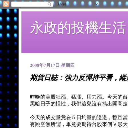
永政的投機生活
2008年7月17日 星期四
期貨日誌：強力反彈持平看，縱
昨晚的美股狂漲、猛漲、用力漲。今天的台
黑暗日子的慣性，我們這兒沒有搞出開高走
今天的成交量竟在５日均量的邊邊，暫且當
有跳空無所謂，畢竟要期待台股來個Ｖ形大