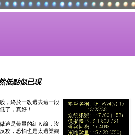
然低點似已現
股，終於一改過去這一段
低了，真好！
做這是帶量的紅Ｋ線，沒
反攻，恐怕也是太過樂觀