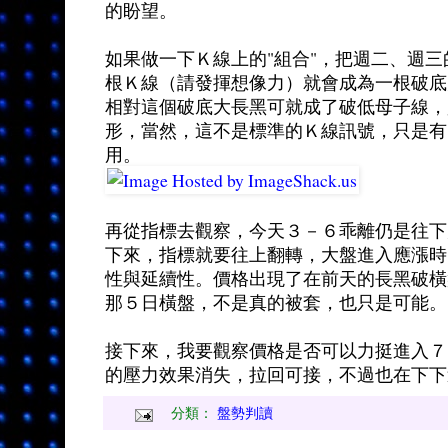
的盼望。
如果做一下Ｋ線上的"組合"，把週二、週
根Ｋ線（請發揮想像力）就會成為一根破底
相對這個破底大長黑可就成了破低母子線，
形，當然，這不是標準的Ｋ線訊號，只是有
用。
再從指標去觀察，今天３－６乖離仍是往下
下來，指標就要往上翻轉，大盤進入應漲時
性與延續性。價格出現了在前天的長黑破橫
那５日橫盤，不是真的被套，也只是可能。
接下來，我要觀察價格是否可以力挺進入７
的壓力效果消失，拉回可接，不過也在下下
分類：
盤勢判讀