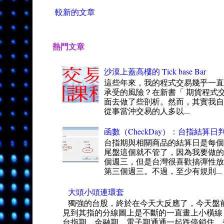
較新的文章
熱門文章
沙漠上蓋高樓的 Tick base Bar
這些年來，我的程式交易幾乎一
承受的風險？在新書「 期貨程式交
面去做了些剖析。然而，其實我自
從事當沖交易的人多以...
函數（CheckDay）：台指結算日判
台指期與相關商品的結算日是每
尾盤這個就不管了，因為我要做的
個週三，但是台灣很喜歡搞彈性
第三個週三。不過，至少有規則...
大頭小頭連環套
獨強的台股，終於在今天大反應了，今天盤
見到其指的分線圖上是不斷的一直畫上小橫線
台指期、金融期、電子期通通一起跌停鎖住，想