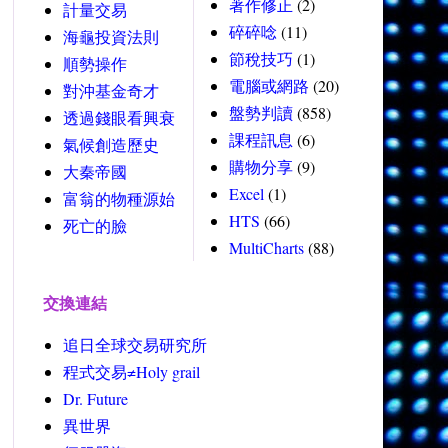
著作修正
(2)
計量交易
碎碎唸
(11)
海龜投資法則
節稅技巧
(1)
順勢操作
電腦或網路
(20)
對沖基金奇才
盤勢判讀
(858)
透過錢眼看興衰
課程訊息
(6)
氣候創造歷史
購物分享
(9)
大秦帝國
Excel
(1)
富翁的物種源始
HTS
(66)
死亡的臉
MultiCharts
(88)
交換連結
追日全球交易研究所
程式交易≠Holy grail
Dr. Future
異世界