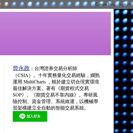
曾永政
：台灣證券交易分析師
（CSIA）。十年實務量化交易經驗，嫻熟
運用 MultiCharts ，精於建立切合現實環境
最佳解決方案。著有《期貨程式交易
SOP》、《期貨交易不靠内線》。專研風
險控制、資金管理、系統維運，以機械學
習架構建立全自動的智能交易系統。