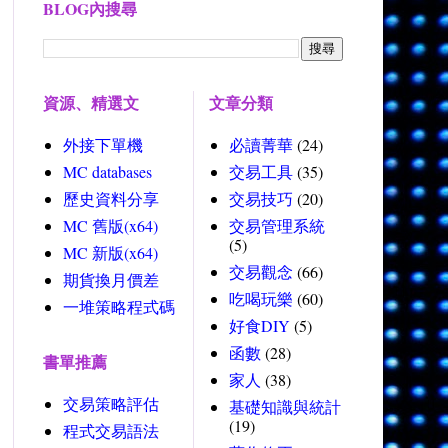
BLOG內搜尋
資源、精選文
文章分類
外接下單機
必讀菁華
(24)
MC databases
交易工具
(35)
歷史資料分享
交易技巧
(20)
MC 舊版(x64)
交易管理系統
(5)
MC 新版(x64)
交易觀念
(66)
期貨換月價差
吃喝玩樂
(60)
一堆策略程式碼
好食DIY
(5)
函數
(28)
書單推薦
家人
(38)
交易策略評估
基礎知識與統計
(19)
程式交易語法