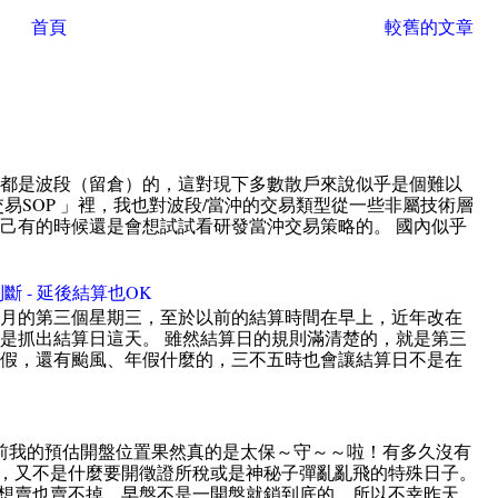
首頁
較舊的文章
直都是波段（留倉）的，這對現下多數散戶來說似乎是個難以
易SOP 」裡，我也對波段/當沖的交易類型從一些非屬技術層
己有的時候還是會想試試看研發當沖交易策略的。 國內似乎
斷 - 延後結算也OK
個月的第三個星期三，至於以前的結算時間在早上，近年改在
是抓出結算日這天。 雖然結算日的規則滿清楚的，就是第三
放假，還有颱風、年假什麼的，三不五時也會讓結算日不是在
前我的預估開盤位置果然真的是太保～守～～啦！有多久沒有
，又不是什麼要開徵證所稅或是神秘子彈亂亂飛的特殊日子。
賣也賣不掉。早盤不是一開盤就鎖到底的，所以不幸昨天...