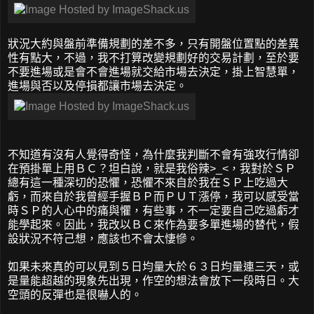
狀況大約與盤前準備規劃的差不多，只有開盤位置點的差異
性有點大，不過，我不打算改變規劃好的交易計劃，至於要
不要進場或是會不會進場就交給市場去決定，掛上智慧單，
進場與否以及停損都讓市場去決定。
不知道有沒有人覺得奇怪，為什麼我判斷不會有強攻行情卻
在預掛單上用ＢＣ？坦白說，就是我俗辣>_<，我對於ＳＰ
總有這一種深切的恐懼，恐懼不來自於我在ＳＰ上吃過大
虧，而來自於我曾經手握ＢＰ而ＰＵＴ漲停，我可以感受當
時ＳＰ的人心中的痛與懼，有些事，不一定要自己吃過虧才
能學起來。因此，我改以ＢＣ來作為要多單進場的替代，假
設狀況不符己想，應該也不會太悽慘。
如果未來真的可以見到５日均量大於６３日均量連三天，或
是量能超越的現象先出現，作空的想法會放下一段時日。大
空頭的反彈也是很嚇人的。