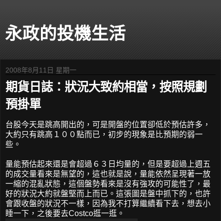
永政的投機生活
2008年8月11日 星期一
期貨日誌：狀況大致約相當，按照規劃
預掛單
台股今天是跳高開出的，可是開盤的位置卻低於預估許多，
大約只有跳高１００點而已，初步的現象是比預期的弱一
些。
量能預估起來還是會超過６３日均量的，但是要超過上週五
的成交量看來是無望的，這也就是說，量能依然呈現著一放
一縮的混亂狀態，這個盤勢看來是沒有強攻的可能性了，最
好的狀況大約就盤堅而上而已。這張圖是盤中抓下的，也許
會跟收盤的狀況不一樣，因為我不打算繼續看下去，想去小
睡一下，之後要去Costco逛一逛。