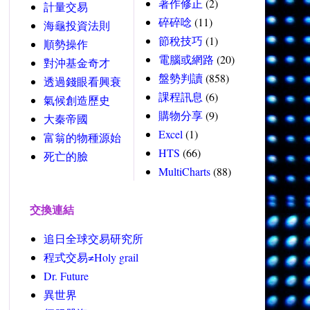
著作修正
(2)
計量交易
碎碎唸
(11)
海龜投資法則
節稅技巧
(1)
順勢操作
電腦或網路
(20)
對沖基金奇才
盤勢判讀
(858)
透過錢眼看興衰
課程訊息
(6)
氣候創造歷史
購物分享
(9)
大秦帝國
Excel
(1)
富翁的物種源始
HTS
(66)
死亡的臉
MultiCharts
(88)
交換連結
追日全球交易研究所
程式交易≠Holy grail
Dr. Future
異世界