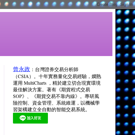
曾永政
：台灣證券交易分析師
（CSIA）。十年實務量化交易經驗，嫻熟
運用 MultiCharts ，精於建立切合現實環境
最佳解決方案。著有《期貨程式交易
SOP》、《期貨交易不靠内線》。專研風
險控制、資金管理、系統維運，以機械學
習架構建立全自動的智能交易系統。