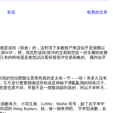
首頁
較舊的文章
直都是波段（留倉）的，這對現下多數散戶來說似乎是個難以
易SOP 」裡，我也對波段/當沖的交易類型從一些非屬技術層
己有的時候還是會想試試看研發當沖交易策略的。 國內似乎
前我的預估開盤位置果然真的是太保～守～～啦！有多久沒有
，又不是什麼要開徵證所稅或是神秘子彈亂亂飛的特殊日子。
賣也賣不掉。早盤不是一開盤就鎖到底的，所以不幸昨天...
的內建函數有大、小寫互換、LeftStr、MidStr 等等，缺了在字串中
String Replace。就... 做一個來用吧。 字串型函數，名