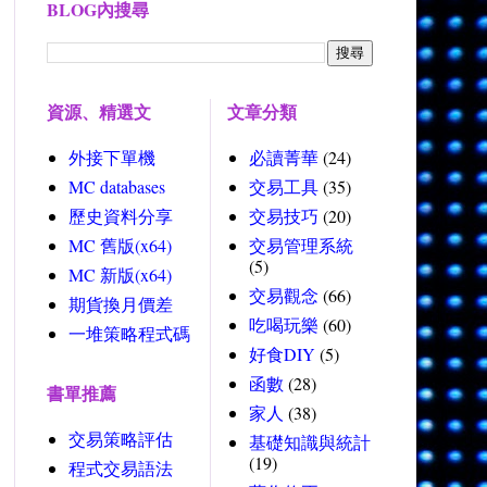
BLOG內搜尋
資源、精選文
文章分類
外接下單機
必讀菁華
(24)
MC databases
交易工具
(35)
歷史資料分享
交易技巧
(20)
MC 舊版(x64)
交易管理系統
(5)
MC 新版(x64)
交易觀念
(66)
期貨換月價差
吃喝玩樂
(60)
一堆策略程式碼
好食DIY
(5)
函數
(28)
書單推薦
家人
(38)
交易策略評估
基礎知識與統計
(19)
程式交易語法