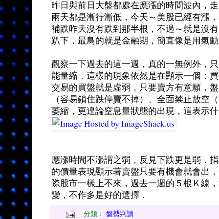
昨日與前日大盤都處在應漲的時間波內，走
兩天都是漸行漸低，今天～美股已經有漲，
補跌昨天沒有跌到那半根，不過～就是沒有
趴下，最鳥的就是金融期，簡直像是用氣動
觀察一下過去的這一週，真的一無例外，只
能量縮．這樣的現象依然是在顯示一個：買
交易的買盤就是虛弱，只要賣方有意願，盤
（容易鎖住跌停賣不掉）、全面禁止放空（
萎縮，更遑論窒息量狀態的出現，這表示什
應漲時間不漲謂之弱，反見下跌更是弱．指
的價量表現顯示著賣盤只要有機會就會出，
際股市一樣上不來，過去一週的５根Ｋ線，
變，不作多是好的選擇．
分類：
盤勢判讀