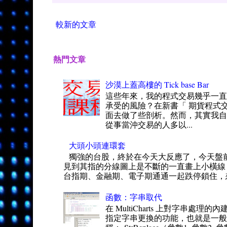
較新的文章
熱門文章
沙漠上蓋高樓的 Tick base Bar
這些年來，我的程式交易幾乎一
承受的風險？在新書「 期貨程式交
面去做了些剖析。然而，其實我自
從事當沖交易的人多以...
大頭小頭連環套
獨強的台股，終於在今天大反應了，今天盤
見到其指的分線圖上是不斷的一直畫上小橫線
台指期、金融期、電子期通通一起跌停鎖住，想
函數：字串取代
在 MultiCharts 上對字串處理
指定字串更換的功能，也就是一般所謂的 