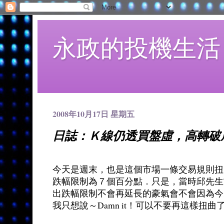
永政的投機生活
2008年10月17日 星期五
日誌：Ｋ線仍透買盤虛，高轉破
今天是週末，也是這個市場一條交易規則扭
跌幅限制為７個百分點．只是，當時邱先生
出跌幅限制不會再延長的豪氣會不會因為今
我只想說～Damn it！可以不要再這樣扭