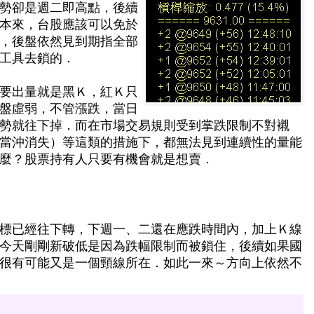
勢卻是週二即高點，後續
本來，台股應該可以免於
，後盤依然見到期指全部
工具去鎖的．
要出量就是黑Ｋ，紅Ｋ只
盤虛弱，不管漲跌，當日
勢就往下掉．而在市場交易規則受到掌跌限制不對襯
當沖消失）等這類的措施下，都無法見到連續性的量能
麼？股票持有人只要有機會就是想賣．
標已經往下轉，下週一、二還在應跌時間內，加上Ｋ線
今天剛剛新破低是因為跌幅限制而被鎖住，後續如果國
很有可能又是一個頸線所在．如此一來～方向上依然不