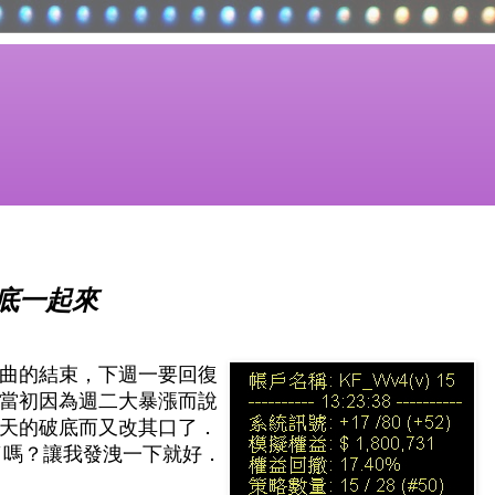
底一起來
曲的結束，下週一要回復
當初因為週二大暴漲而說
天的破底而又改其口了．
曲了嗎？讓我發洩一下就好．