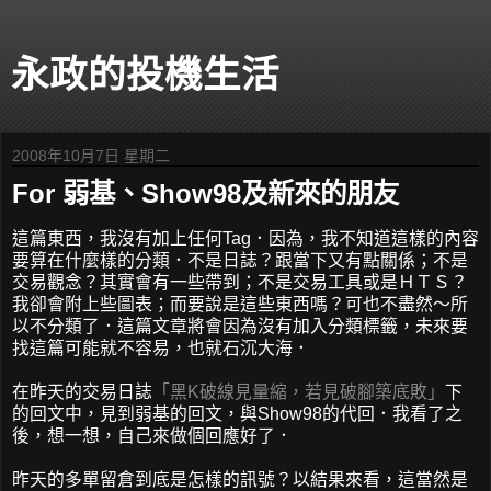
永政的投機生活
2008年10月7日 星期二
For 弱基、Show98及新來的朋友
這篇東西，我沒有加上任何Tag．因為，我不知道這樣的內容
要算在什麼樣的分類．不是日誌？跟當下又有點關係；不是
交易觀念？其實會有一些帶到；不是交易工具或是ＨＴＳ？
我卻會附上些圖表；而要說是這些東西嗎？可也不盡然～所
以不分類了．這篇文章將會因為沒有加入分類標籤，未來要
找這篇可能就不容易，也就石沉大海．
在昨天的交易日誌
「黑K破線見量縮，若見破腳築底敗」
下
的回文中，見到弱基的回文，與Show98的代回．我看了之
後，想一想，自己來做個回應好了．
昨天的多單留倉到底是怎樣的訊號？以結果來看，這當然是