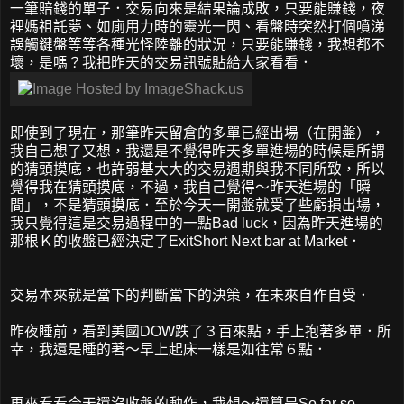
一筆賠錢的單子．交易向來是結果論成敗，只要能賺錢，夜
裡媽祖託夢、如廁用力時的靈光一閃、看盤時突然打個噴涕
誤觸鍵盤等等各種光怪陸離的狀況，只要能賺錢，我想都不
壞，是嗎？我把昨天的交易訊號貼給大家看看．
即使到了現在，那筆昨天留倉的多單已經出場（在開盤），
我自己想了又想，我還是不覺得昨天多單進場的時候是所謂
的猜頭摸底，也許弱基大大的交易週期與我不同所致，所以
覺得我在猜頭摸底，不過，我自己覺得～昨天進場的「瞬
間」，不是猜頭摸底．至於今天一開盤就受了些虧損出場，
我只覺得這是交易過程中的一點Bad luck，因為昨天進場的
那根Ｋ的收盤已經決定了ExitShort Next bar at Market．
交易本來就是當下的判斷當下的決策，在未來自作自受．
昨夜睡前，看到美國DOW跌了３百來點，手上抱著多單．所
幸，我還是睡的著～早上起床一樣是如往常６點．
再來看看今天還沒收盤的動作，我想～還算是So far so