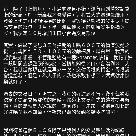
這一陣子（上個月），小烏龜運氣不錯，還有再創績效記錄
上的新高，創了新高我才會覺得，這程式大約還能繼續用，
資金上也許可我想保持的比例，我等待著虧損的發生要再提
高交易的部位，９月下半，還真他ｘｘ的如願發生虧損＞＿
＜，我決定１０月增加１口小台為交易部位．
其實，經過了交易３口台指期的１點６００元的價值波動之
後，要再回到５０、１００元的波動速度，坦白說，我真的
感覺味如嚼蠟．不管賺賠總有一種So what的情緒．我花了好
一段時間去調整我的心態，當初能夠從２口小台滾到３口大
台，我就當做現在就是再來一次．交付母親的資金，母親說
會還給我，但是，為人子的，我也不敢多想了，媽媽健康快
樂就好了．
過去的交易日子，坦言之，我真的好運到不行，幾乎每次我
決定了提高交易部位的時候，都碰上交易程式的績效提昇時
期，真的是就是人家說的「錢滾錢」．未來，我還有如此的
好運嗎？我不知道，但祈求已逝的父親多給我些關照．
我期待著這個ＢＬＯＧ除了是我個人的交易與生活的紀錄