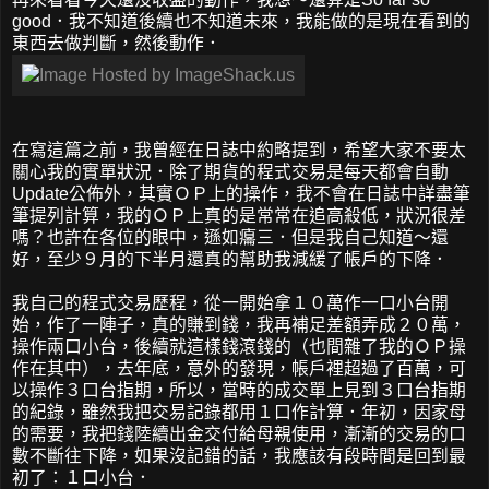
good．我不知道後續也不知道未來，我能做的是現在看到的
東西去做判斷，然後動作．
在寫這篇之前，我曾經在日誌中約略提到，希望大家不要太
關心我的實單狀況．除了期貨的程式交易是每天都會自動
Update公佈外，其實ＯＰ上的操作，我不會在日誌中詳盡筆
筆提列計算，我的ＯＰ上真的是常常在追高殺低，狀況很差
嗎？也許在各位的眼中，遜如癟三．但是我自己知道～還
好，至少９月的下半月還真的幫助我減緩了帳戶的下降．
我自己的程式交易歷程，從一開始拿１０萬作一口小台開
始，作了一陣子，真的賺到錢，我再補足差額弄成２０萬，
操作兩口小台，後續就這樣錢滾錢的（也間雜了我的ＯＰ操
作在其中），去年底，意外的發現，帳戶裡超過了百萬，可
以操作３口台指期，所以，當時的成交單上見到３口台指期
的紀錄，雖然我把交易記錄都用１口作計算．年初，因家母
的需要，我把錢陸續出金交付給母親使用，漸漸的交易的口
數不斷往下降，如果沒記錯的話，我應該有段時間是回到最
初了：１口小台．