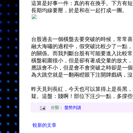
這算是好事一件：真的有在換手。下方有短
長期均線要壓，於是和在一起打成一團。
台股過去一個橫盤去要突破的時候，常常喜
融大海嘯的過程中，假突破比較少了一點，
的關係。而我判斷台股有可能要進入比較常
橫盤範圍很小，但是卻有著成交量的放大，
應該會不小，但是會不會突破之時卻是一個
為大跳空就是一翻兩瞪眼下注開牌戲碼，沒
昨天見到長紅，今天也可以算得上是長黑，
疑。這盤：賤啊！部位下注少一點，多撐些
分類：
盤勢判讀
較新的文章