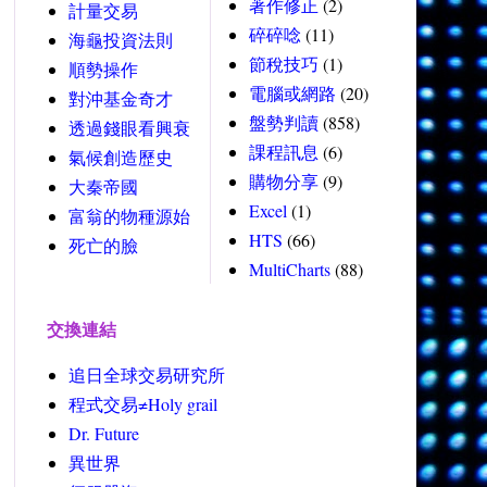
著作修正
(2)
計量交易
碎碎唸
(11)
海龜投資法則
節稅技巧
(1)
順勢操作
電腦或網路
(20)
對沖基金奇才
盤勢判讀
(858)
透過錢眼看興衰
課程訊息
(6)
氣候創造歷史
購物分享
(9)
大秦帝國
Excel
(1)
富翁的物種源始
HTS
(66)
死亡的臉
MultiCharts
(88)
交換連結
追日全球交易研究所
程式交易≠Holy grail
Dr. Future
異世界