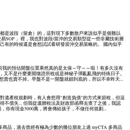
直都是波段（留倉）的，這對現下多數散戶來說似乎是個難以
易SOP 」裡，我也對波段/當沖的交易類型從一些非屬技術層
己有的時候還是會想試試看研發當沖交易策略的。 國內似乎
前我的預估開盤位置果然真的是太保～守～～啦！有多久沒有
，又不是什麼要開徵證所稅或是神秘子彈亂亂飛的特殊日子。
賣也賣不掉。早盤不是一開盤就鎖到底的，所以不幸昨天...
對遺產稅規劃時，有人會想用"創造負債"的方式來節稅，但這
不償失... 但我從遺贈稅法及財政部函釋去查了之後，我認
例，你有現金5000萬，將會傳給孩子，不做任何規劃...
多商品，過去曾經有極為少數的幾位朋友上過 myCTA 多商品