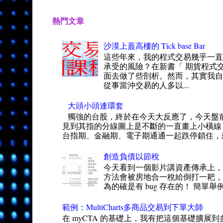
熱門文章
沙漠上蓋高樓的 Tick base Bar
這些年來，我的程式交易幾乎一
承受的風險？在新書「 期貨程式交
面去做了些剖析。然而，其實我自
從事當沖交易的人多以...
大頭小頭連環套
獨強的台股，終於在今天大反應了，今天盤
見到其指的分線圖上是不斷的一直畫上小橫線
台指期、金融期、電子期通通一起跌停鎖住，想
創造負債以節稅
今天看到一個影片講資產傳承上，
方法會被房地合一稅給倒打一耙，得
為的確是有 bug 存在的！ 簡單舉
範例：MultiCharts多商品交易到下單大師
在 myCTA 的基礎上，我有把這個基礎擴展到