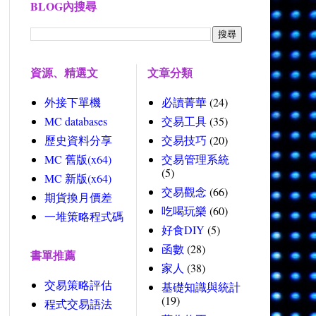
BLOG內搜尋
資源、精選文
文章分類
外接下單機
必讀菁華
(24)
MC databases
交易工具
(35)
歷史資料分享
交易技巧
(20)
MC 舊版(x64)
交易管理系統
(5)
MC 新版(x64)
交易觀念
(66)
期貨換月價差
吃喝玩樂
(60)
一堆策略程式碼
好食DIY
(5)
函數
(28)
書單推薦
家人
(38)
交易策略評估
基礎知識與統計
(19)
程式交易語法