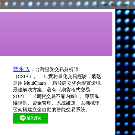
曾永政
：台灣證券交易分析師
（CSIA）。十年實務量化交易經驗，嫻熟
運用 MultiCharts ，精於建立切合現實環境
最佳解決方案。著有《期貨程式交易
SOP》、《期貨交易不靠内線》。專研風
險控制、資金管理、系統維運，以機械學
習架構建立全自動的智能交易系統。