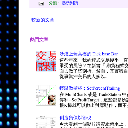
分類：
盤勢判讀
較新的文章
熱門文章
沙漠上蓋高樓的 Tick base Bar
這些年來，我的程式交易幾乎一
承受的風險？在新書「 期貨程式交
面去做了些剖析。然而，其實我自
從事當沖交易的人多以...
輕鬆做聖杯：SetPercentTrailing
在 MultiCharts 或是 TradeSt
停利─SetProfitTarget，這
根K棒就可以做出對應動作，而不是一
創造負債以節稅
今天看到一個影片講資產傳承上，