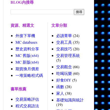
BLOG內搜尋
資源、精選文
文章分類
外接下單機
必讀菁華
(24)
MC databases
交易工具
(35)
歷史資料分享
交易技巧
(20)
MC 舊版(x64)
交易管理系統
(5)
MC 新版(x64)
交易觀念
(66)
期貨換月價差
吃喝玩樂
(60)
一堆策略程式碼
好食DIY
(5)
函數
(28)
書單推薦
家人
(38)
交易策略評估
基礎知識與統計
(19)
程式交易語法