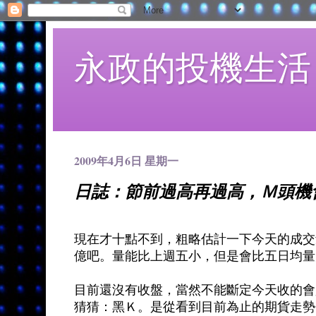
永政的投機生活
2009年4月6日 星期一
日誌：節前過高再過高，Ｍ頭機
現在才十點不到，粗略估計一下今天的成交
億吧。量能比上週五小，但是會比五日均量
目前還沒有收盤，當然不能斷定今天收的會
猜猜：黑Ｋ。是從看到目前為止的期貨走勢