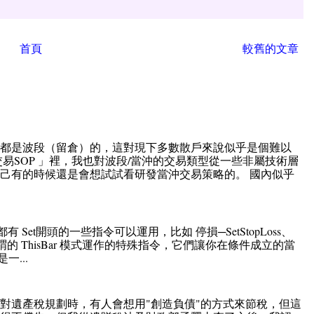
首頁
較舊的文章
直都是波段（留倉）的，這對現下多數散戶來說似乎是個難以
易SOP 」裡，我也對波段/當沖的交易類型從一些非屬技術層
己有的時候還是會想試試看研發當沖交易策略的。 國內似乎
ation 中都有 Set開頭的一些指令可以運用，比如 停損─SetStopLoss、
些都是所謂的 ThisBar 模式運作的特殊指令，它們讓你在條件成立的當
...
對遺產稅規劃時，有人會想用"創造負債"的方式來節稅，但這