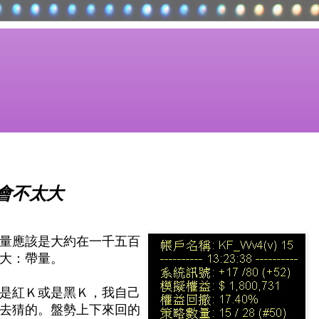
會不太大
量應該是大約在一千五百
大：帶量。
是紅Ｋ或是黑Ｋ，我自己
去猜的。盤勢上下來回的