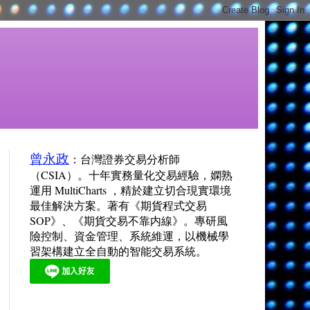
曾永政
：台灣證券交易分析師
（CSIA）。十年實務量化交易經驗，嫻熟
運用 MultiCharts ，精於建立切合現實環境
最佳解決方案。著有《期貨程式交易
SOP》、《期貨交易不靠内線》。專研風
險控制、資金管理、系統維運，以機械學
習架構建立全自動的智能交易系統。