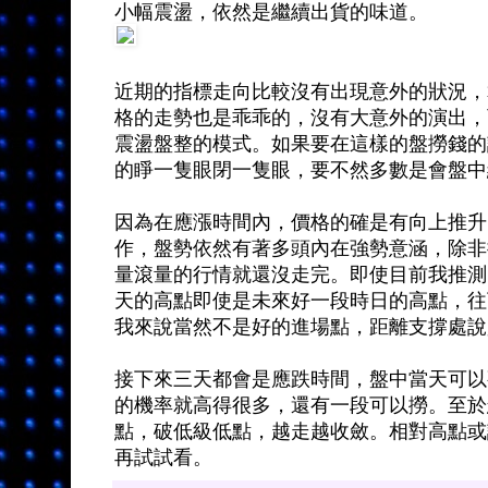
小幅震盪，依然是繼續出貨的味道。
近期的指標走向比較沒有出現意外的狀況，
格的走勢也是乖乖的，沒有大意外的演出，
震盪盤整的模式。如果要在這樣的盤撈錢的
的睜一隻眼閉一隻眼，要不然多數是會盤中
因為在應漲時間內，價格的確是有向上推升
作，盤勢依然有著多頭內在強勢意涵，除非
量滾量的行情就還沒走完。即使目前我推測
天的高點即使是未來好一段時日的高點，往
我來說當然不是好的進場點，距離支撐處說
接下來三天都會是應跌時間，盤中當天可以
的機率就高得很多，還有一段可以撈。至於
點，破低級低點，越走越收斂。相對高點或
再試試看。