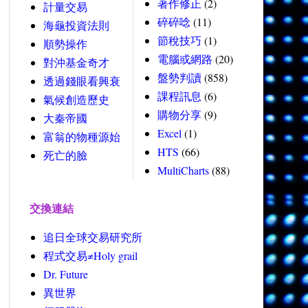
著作修正
(2)
計量交易
碎碎唸
(11)
海龜投資法則
節稅技巧
(1)
順勢操作
電腦或網路
(20)
對沖基金奇才
盤勢判讀
(858)
透過錢眼看興衰
課程訊息
(6)
氣候創造歷史
購物分享
(9)
大秦帝國
Excel
(1)
富翁的物種源始
HTS
(66)
死亡的臉
MultiCharts
(88)
交換連結
追日全球交易研究所
程式交易≠Holy grail
Dr. Future
異世界