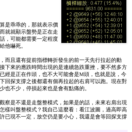
算是乖乖的，那就表示價
而就就顯示盤勢是正在走
話，可能都需要一定程度
給他嚇死。
，而且還有提前指標轉折發生的前一天先行拉起的動
接下來的應跌時間出現的是連續急跌重挫，要不然多方
已經是正在作頭，也不大可能會是M頭，也就是說，今
下回探支撐之後都還有個再拉起的右肩可以跑。現在對
少也不少，停損起來也是會有點痛的。
觀察是不還是走盤整模式，如果是的話，未來右肩出現
怎樣叫盤整模式？我自己這麼看：看江波圖，過高即高
許已現不一定，放空仍是要小心，我還是會等回探支撐