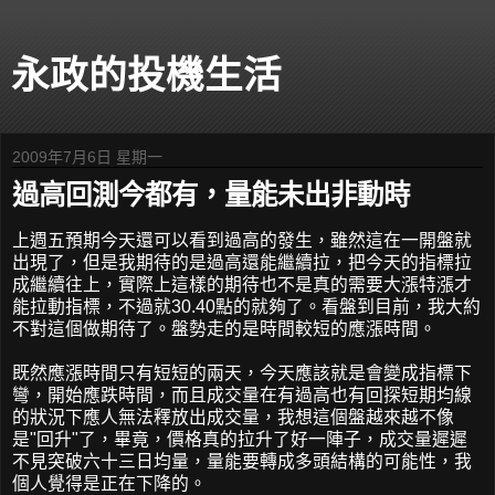
永政的投機生活
2009年7月6日 星期一
過高回測今都有，量能未出非動時
上週五預期今天還可以看到過高的發生，雖然這在一開盤就
出現了，但是我期待的是過高還能繼續拉，把今天的指標拉
成繼續往上，實際上這樣的期待也不是真的需要大漲特漲才
能拉動指標，不過就30.40點的就夠了。看盤到目前，我大約
不對這個做期待了。盤勢走的是時間較短的應漲時間。
既然應漲時間只有短短的兩天，今天應該就是會變成指標下
彎，開始應跌時間，而且成交量在有過高也有回探短期均線
的狀況下應人無法釋放出成交量，我想這個盤越來越不像
是"回升"了，畢竟，價格真的拉升了好一陣子，成交量遲遲
不見突破六十三日均量，量能要轉成多頭結構的可能性，我
個人覺得是正在下降的。