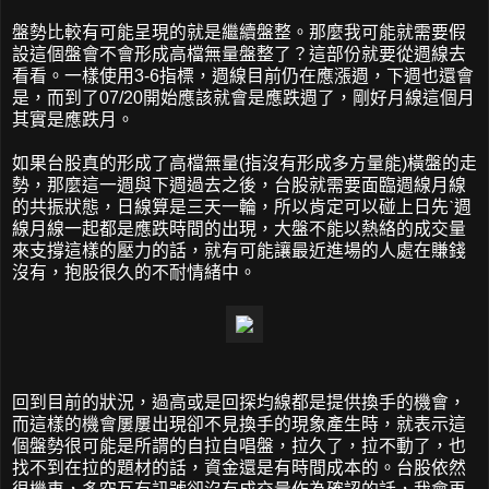
盤勢比較有可能呈現的就是繼續盤整。那麼我可能就需要假
設這個盤會不會形成高檔無量盤整了？這部份就要從週線去
看看。一樣使用3-6指標，週線目前仍在應漲週，下週也還會
是，而到了07/20開始應該就會是應跌週了，剛好月線這個月
其實是應跌月。
如果台股真的形成了高檔無量(指沒有形成多方量能)橫盤的走
勢，那麼這一週與下週過去之後，台股就需要面臨週線月線
的共振狀態，日線算是三天一輪，所以肯定可以碰上日先ˋ週
線月線一起都是應跌時間的出現，大盤不能以熱絡的成交量
來支撐這樣的壓力的話，就有可能讓最近進場的人處在賺錢
沒有，抱股很久的不耐情緒中。
回到目前的狀況，過高或是回探均線都是提供換手的機會，
而這樣的機會屢屢出現卻不見換手的現象產生時，就表示這
個盤勢很可能是所謂的自拉自唱盤，拉久了，拉不動了，也
找不到在拉的題材的話，資金還是有時間成本的。台股依然