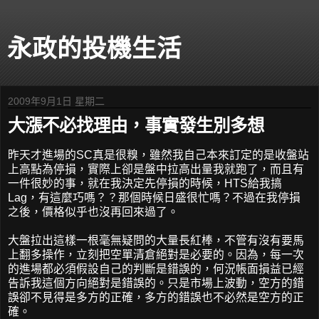
永政的投機生活
2009年9月1日 星期二
大漲不必找理由，事實發生別多想
昨天才進場的SC真是很糗，雖然我自己本來訂定的是收盤站
上高點為停損，實際上卻是盤中拉高出量我就跑了，而且有
一件很妙的事，就在我決定先停損的時候，HTS給我搞
Lag，有這麼巧嗎？？那個時候日盛很忙嗎？不過在我停損
之後，價格似乎也沒再回來過了。
大盤拉出這樣一根毫無疑問的大量長紅棒，不管有沒有要馬
上翻多操作，立刻把空單清倉絕對是必要的。因為，每一次
的進場都必須假設自己的判斷是錯誤的，何況帳面損益已經
告訴我這個方向絕對是錯誤的。只是市場上波動，空方的錯
誤卻不見得是多方的正確，多方的錯誤也不必然是空方的正
確。