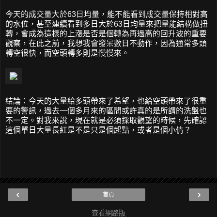
今天的成交量大於63日均量，能不能看到成交量保持相對高
的水位，甚至連續看到多日大於63日均量來把量能結構做扭
轉，會成為這樣的上漲是否是個轉為再過高的回升波的重要
觀察，在此之前，我想我會發呆數日不動作，因為通常多頭
轉空很快，而空頭轉多則是慢慢來。
結論：今天的大量給多頭帶來了希望，也給空頭帶來了很重
要的警訊，過去一個多月來的區間或許真的是所謂的洗盤也
不一定。對我來說，現在就是必須採取觀望的時候，先確認
這個單日大量長紅是不是只是個起點，或者是個小倩？
‹
›
首頁
查看網路版