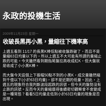
永政的投機生活
2009年11月23日 星期一
收破長黑再小黑，量縮往下機率高
上週五看到 11/17 的長黑K棒低點被收盤跌破了，而且不是
量縮63日均量以下的，所以上週五不大可能有所謂的量縮止
跌的可能。今天雖然看到期指尾盤拉高收成紅K，但大盤就
是收成了小小黑K棒。
而大盤今天這個上下振幅50點不到的小黑K，成交量雖然縮
到千億以下(小於63日均量)，卻不是近期的低量。因此，上
週五的現象符合我判斷波段起跌的訊號，但今天的盤勢沒有
止跌的訊號。反而今天的量縮還得後續密切觀察會不會變成
是一種常態？看看5日均量走低到小於63日均量的現象是否
出現。