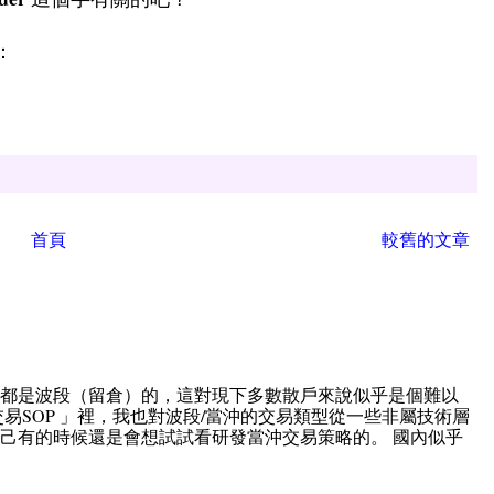
：
首頁
較舊的文章
直都是波段（留倉）的，這對現下多數散戶來說似乎是個難以
易SOP 」裡，我也對波段/當沖的交易類型從一些非屬技術層
己有的時候還是會想試試看研發當沖交易策略的。 國內似乎