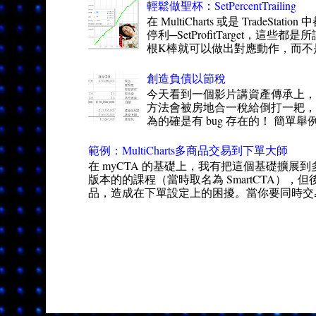
輕鬆做聖杯：SetPercentTrailing
在 MultiCharts 或是 TradeSt
停利─SetProfitTarget，這
根K棒就可以做出對應動作，而不是一
創造負債以節稅
今天看到一個影片講資產傳承上，
方法會被房地合一稅給倒打一耙，得
為的確是有 bug 存在的！ 簡單舉
範例：MultiCharts多商品交易到下單大師
在 myCTA 的基礎上，我有把這個基礎擴展到
版本的的課程（當時取名為 SmartCTA），但
品，造成在下單設定上的困擾。當你要同時交易 50