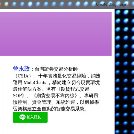
曾永政
：台灣證券交易分析師
（CSIA）。十年實務量化交易經驗，嫻熟
運用 MultiCharts ，精於建立切合現實環境
最佳解決方案。著有《期貨程式交易
SOP》、《期貨交易不靠内線》。專研風
險控制、資金管理、系統維運，以機械學
習架構建立全自動的智能交易系統。