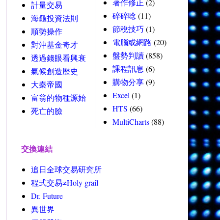
著作修正
(2)
計量交易
碎碎唸
(11)
海龜投資法則
節稅技巧
(1)
順勢操作
電腦或網路
(20)
對沖基金奇才
盤勢判讀
(858)
透過錢眼看興衰
課程訊息
(6)
氣候創造歷史
購物分享
(9)
大秦帝國
Excel
(1)
富翁的物種源始
HTS
(66)
死亡的臉
MultiCharts
(88)
交換連結
追日全球交易研究所
程式交易≠Holy grail
Dr. Future
異世界