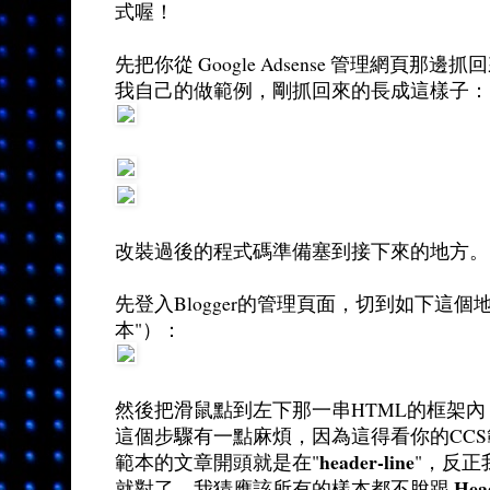
式喔！
先把你從 Google Adsense 管理網頁
我自己的做範例，剛抓回來的長成這樣子：
改裝過後的程式碼準備塞到接下來的地方。
先登入Blogger的管理頁面，切到如下這
本"）：
然後把滑鼠點到左下那一串HTML的框架內，用網頁
這個步驟有一點麻煩，因為這得看你的CC
header-line
範本的文章開頭就是在"
"，反
Hea
就對了，我猜應該所有的樣本都不脫跟