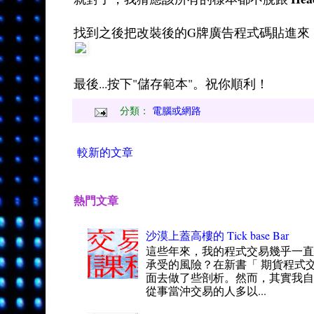
找到之後把改裝後的G牌廣告程式碼貼進來
最後...按下"儲存範本"。祝你順利！
分類：
電腦或網路
較新的文章
熱門文章
沙漠上蓋高樓的 Tick base Bar
這些年來，我的程式交易幾乎一
承受的風險？在新書「 期貨程式交
面去做了些剖析。然而，其實我自
從事當沖交易的人多以...