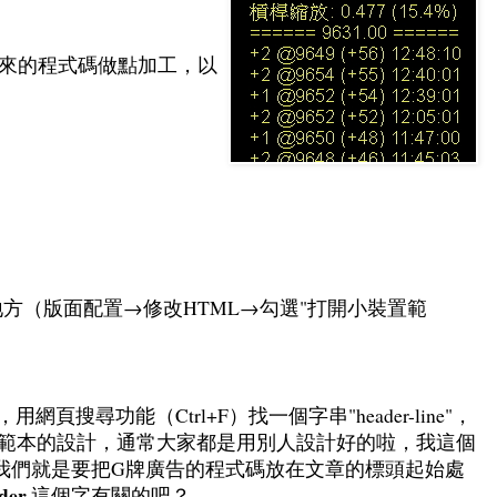
那邊抓回來的程式碼做點加工，以
個地方（版面配置→修改HTML→勾選"打開小裝置範
搜尋功能（Ctrl+F）找一個字串"header-line"，
S範本的設計，通常大家都是用別人設計好的啦，我這個
正我們就是要把G牌廣告的程式碼放在文章的標頭起始處
der
這個字有關的吧？