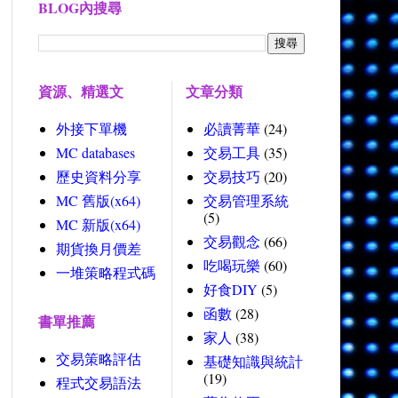
BLOG內搜尋
資源、精選文
文章分類
外接下單機
必讀菁華
(24)
MC databases
交易工具
(35)
歷史資料分享
交易技巧
(20)
MC 舊版(x64)
交易管理系統
(5)
MC 新版(x64)
交易觀念
(66)
期貨換月價差
吃喝玩樂
(60)
一堆策略程式碼
好食DIY
(5)
函數
(28)
書單推薦
家人
(38)
交易策略評估
基礎知識與統計
(19)
程式交易語法