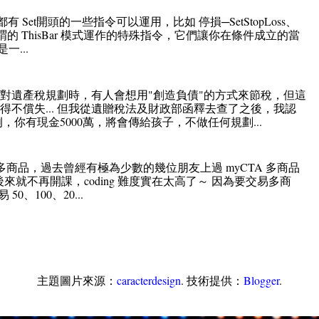
ation 中都有 Set開頭的一些指令可以運用，比如 停損─SetStopLoss、
些都是所謂的 ThisBar 模式運作的特殊指令，它們讓你在條件成立的當
...
對遺產稅規劃時，有人會想用"創造負債"的方式來節稅，但這
不償失... 但我從遺贈稅法及財政部函釋去查了之後，我認
例，你有現金5000萬，將會傳給孩子，不做任何規劃...
多商品，過去曾經有極為少數的幾位朋友上過 myCTA 多商品
後來就不再開課，coding 難度實在太高了～ 因為要交易多商
、100、20...
主題圖片來源：
caracterdesign
. 技術提供：
Blogger
.