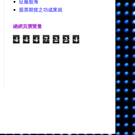
征服股海
股票期貨之功成業就
總網頁瀏覽量
4
4
4
7
2
2
4