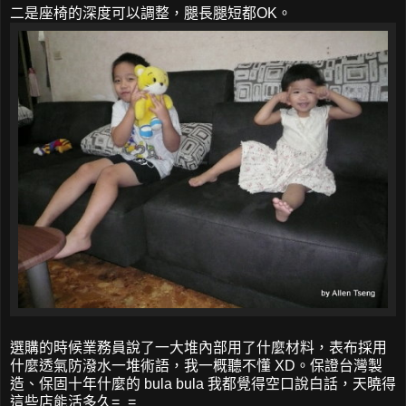
二是座椅的深度可以調整，腿長腿短都OK。
選購的時候業務員說了一大堆內部用了什麼材料，表布採用
什麼透氣防潑水一堆術語，我一概聽不懂 XD。保證台灣製
造、保固十年什麼的 bula bula 我都覺得空口說白話，天曉得
這些店能活多久=_=