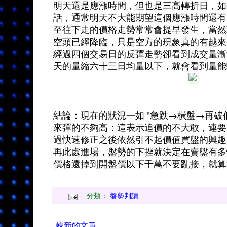
明天還是應漲時間，但也是三高轉折日，如
話，通常明天不大能期望這個應漲時間還有
至往下走的價格走勢常常會提早發生，當然
空頭已經降臨，只是空方的現象真的有越來
經過四個交易日的反彈走勢卻看到成交量漸
天的量縮六十三日均量以下，就會看到量能
結論：現在的狀況一如 "急跌→橫盤→再破
來彈的不夠高：這表示追價的不大敢，連要
過快速修正之後依然引不起價值買盤的興趣
再此處進場，盤勢的下挫就決定在賣盤有多
價格還掉到開盤價以下千萬不要亂接，就算
分類：
盤勢判讀
較新的文章