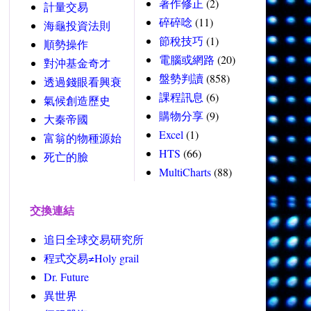
著作修正
(2)
計量交易
碎碎唸
(11)
海龜投資法則
節稅技巧
(1)
順勢操作
電腦或網路
(20)
對沖基金奇才
盤勢判讀
(858)
透過錢眼看興衰
課程訊息
(6)
氣候創造歷史
購物分享
(9)
大秦帝國
Excel
(1)
富翁的物種源始
HTS
(66)
死亡的臉
MultiCharts
(88)
交換連結
追日全球交易研究所
程式交易≠Holy grail
Dr. Future
異世界