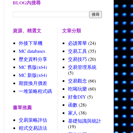
BLOG內搜尋
資源、精選文
文章分類
外接下單機
必讀菁華
(24)
MC databases
交易工具
(35)
歷史資料分享
交易技巧
(20)
MC 舊版(x64)
交易管理系統
(5)
MC 新版(x64)
交易觀念
(66)
期貨換月價差
吃喝玩樂
(60)
一堆策略程式碼
好食DIY
(5)
函數
(28)
書單推薦
家人
(38)
交易策略評估
基礎知識與統計
(19)
程式交易語法