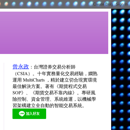
曾永政
：台灣證券交易分析師
（CSIA）。十年實務量化交易經驗，嫻熟
運用 MultiCharts ，精於建立切合現實環境
最佳解決方案。著有《期貨程式交易
SOP》、《期貨交易不靠内線》。專研風
險控制、資金管理、系統維運，以機械學
習架構建立全自動的智能交易系統。