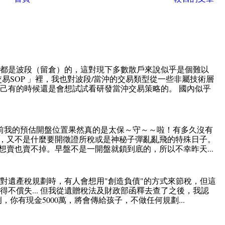
直都是波段（留倉）的，這對現下多數散戶來說似乎是個難以
易SOP 」裡，我也對波段/當沖的交易類型從一些非屬技術層
己有的時候還是會想試試看研發當沖交易策略的。 國內似乎
前我的預估開盤位置果然真的是太保～守～～啦！有多久沒有
，又不是什麼要開徵證所稅或是神秘子彈亂亂飛的特殊日子。
賣也賣不掉。早盤不是一開盤就鎖到底的，所以不幸昨天...
對遺產稅規劃時，有人會想用"創造負債"的方式來節稅，但這
不償失... 但我從遺贈稅法及財政部函釋去查了之後，我認
例，你有現金5000萬，將會傳給孩子，不做任何規劃...