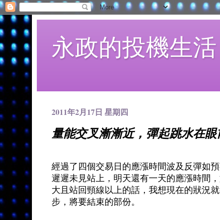
永政的投機生活
2011年2月17日 星期四
量能交叉漸漸近，彈起跳水在眼
經過了四個交易日的應漲時間波及反彈如預
遲遲未見站上，明天還有一天的應漲時間，
大且站回頸線以上的話，我想現在的狀況就
步，將要結束的部份。