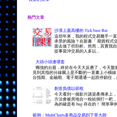
熱門文章
沙漠上蓋高樓的 Tick base Bar
這些年來，我的程式交易幾乎一
承受的風險？在新書「 期貨程式交
面去做了些剖析。然而，其實我自
從事當沖交易的人多以...
大頭小頭連環套
獨強的台股，終於在今天大反應了，今天盤
見到其指的分線圖上是不斷的一直畫上小橫線
台指期、金融期、電子期通通一起跌停鎖住，想
創造負債以節稅
今天看到一個影片講資產傳承上，
方法會被房地合一稅給倒打一耙，得
為的確是有 bug 存在的！ 簡單舉
範例：MultiCharts多商品交易到下單大師