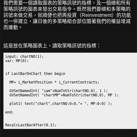
我們需要一個讀取圖表的策略訊號的指標，及一個總和所有
策略訊號的圖表來發出交易指令。既然我們要總和多策略的
訊號來做交易，就順便也把再投資（Reinvestment）的功能
也一併建立，讓日後的多策略組合部位隨著我們的權益增減
而連動。
這是放在策略圖表上，讀取策略訊號的指標：
input: chartNO(1);

var: MP(0);

if LastBarOnChart then begin

  MP= i_MarketPosition * i_CurrentContracts;

  GVSetNamedInt( "iam"+NumToStr(chartNO,0), 1 );

  GVSetNamedInt( "chartMP"+NumToStr(chartNO,0), MP );

  plot1( text("chart",chartNO:0:0,"= ", MP:0:0) );

end;
