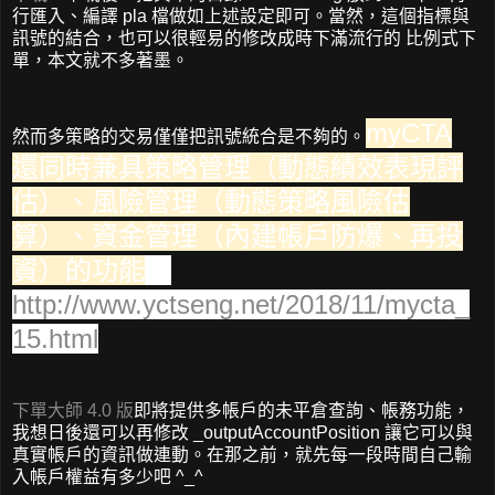
行匯入、編譯 pla 檔做如上述設定即可。當然，這個指標與
訊號的結合，也可以很輕易的修改成時下滿流行的 比例式下
單，本文就不多著墨。
myCTA
然而多策略的交易僅僅把訊號統合是不夠的。
還同時兼具策略管理（動態績效表現評
估）、風險管理（動態策略風險估
算）、資金管理（內建帳戶防爆、再投
資）的功能
：
http://www.yctseng.net/2018/11/mycta_
15.html
下單大師 4.0 版
即將提供多帳戶的未平倉查詢、帳務功能，
我想日後還可以再修改 _outputAccountPosition 讓它可以與
真實帳戶的資訊做連動。在那之前，就先每一段時間自己輸
入帳戶權益有多少吧 ^_^