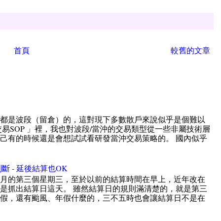
首頁
較舊的文章
直都是波段（留倉）的，這對現下多數散戶來說似乎是個難以
易SOP 」裡，我也對波段/當沖的交易類型從一些非屬技術層
己有的時候還是會想試試看研發當沖交易策略的。 國內似乎
斷 - 延後結算也OK
個月的第三個星期三，至於以前的結算時間在早上，近年改在
是抓出結算日這天。 雖然結算日的規則滿清楚的，就是第三
放假，還有颱風、年假什麼的，三不五時也會讓結算日不是在