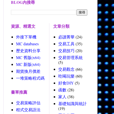
BLOG內搜尋
資源、精選文
文章分類
外接下單機
必讀菁華
(24)
MC databases
交易工具
(35)
歷史資料分享
交易技巧
(20)
MC 舊版(x64)
交易管理系統
(5)
MC 新版(x64)
交易觀念
(66)
期貨換月價差
吃喝玩樂
(60)
一堆策略程式碼
好食DIY
(5)
函數
(28)
書單推薦
家人
(38)
交易策略評估
基礎知識與統計
(19)
程式交易語法