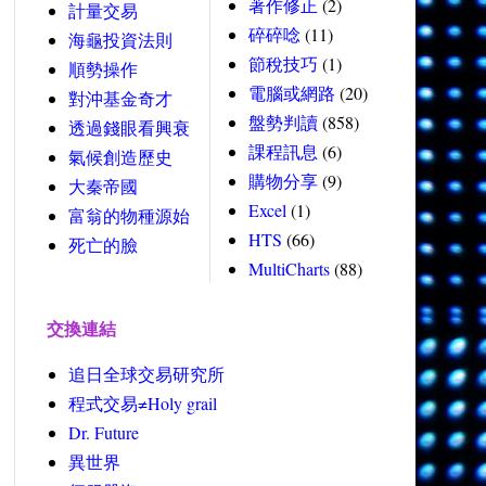
著作修正
(2)
計量交易
碎碎唸
(11)
海龜投資法則
節稅技巧
(1)
順勢操作
電腦或網路
(20)
對沖基金奇才
盤勢判讀
(858)
透過錢眼看興衰
課程訊息
(6)
氣候創造歷史
購物分享
(9)
大秦帝國
Excel
(1)
富翁的物種源始
HTS
(66)
死亡的臉
MultiCharts
(88)
交換連結
追日全球交易研究所
程式交易≠Holy grail
Dr. Future
異世界