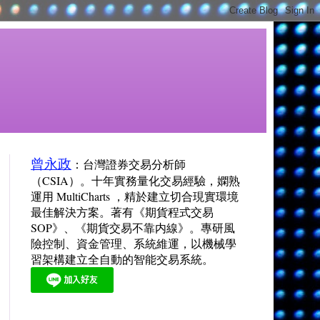
曾永政
：台灣證券交易分析師
（CSIA）。十年實務量化交易經驗，嫻熟
運用 MultiCharts ，精於建立切合現實環境
最佳解決方案。著有《期貨程式交易
SOP》、《期貨交易不靠内線》。專研風
險控制、資金管理、系統維運，以機械學
習架構建立全自動的智能交易系統。