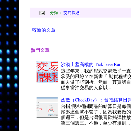
分類：
交易觀念
較新的文章
熱門文章
沙漠上蓋高樓的 Tick base Bar
這些年來，我的程式交易幾乎一
承受的風險？在新書「 期貨程式交
面去做了些剖析。然而，其實我自
從事當沖交易的人多以...
函數（CheckDay）：台指結算日判
台指期與相關商品的結算日是每
尾盤這個就不管了，因為我要做的
個週三，但是台灣很喜歡搞彈性
第三個週三。不過，至少有規則...