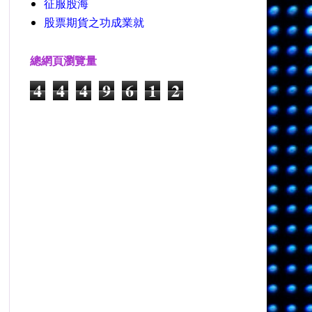
征服股海
股票期貨之功成業就
總網頁瀏覽量
4
4
4
9
6
1
2