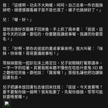
我：「這樣啊，功夫不大夠喔，呵呵。自己去拿一件衣服換
掉吧，順便摸摸看褲子是不是也濕了，褲子也換掉好了。」
兒：「喔，好。」
當他去換好衣服褲子回來後，手上抓了兩本書：「拔拔，這
是今天的功課，要唸的，你要聽我講故事喔，我講完你要簽
名。」
我：「好啊，那你去拔拔的書桌拿筆來吧」我大叫著：「妹
妹，快來喔！哥哥要講故事啦！」
等妹妹跟我一起趴在床上將定位，兒子就眼睛盯著那讀本，
一字一字的唸著。其實我根本聽不懂他在唸些什麼鬼 XD 總
之聽他唸完後，跟他說：「厲害喔！」簽個名讓他把功課裝
回書包去。
兒子把課本放回書包去後回來找我：「拔拔，今天會累嗎？
要不要幫你搥一搥啊？我有點累了，先幫你搥搥，等等可能
就要睡覺囉。」