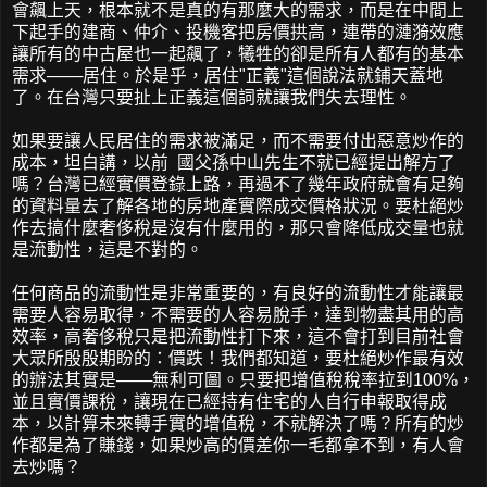
會飆上天，根本就不是真的有那麼大的需求，而是在中間上
下起手的建商、仲介、投機客把房價拱高，連帶的漣漪效應
讓所有的中古屋也一起飆了，犧牲的卻是所有人都有的基本
需求───居住。於是乎，居住"正義"這個說法就鋪天蓋地
了。在台灣只要扯上正義這個詞就讓我們失去理性。
如果要讓人民居住的需求被滿足，而不需要付出惡意炒作的
成本，坦白講，以前 國父孫中山先生不就已經提出解方了
嗎？台灣已經實價登錄上路，再過不了幾年政府就會有足夠
的資料量去了解各地的房地產實際成交價格狀況。要杜絕炒
作去搞什麼奢侈稅是沒有什麼用的，那只會降低成交量也就
是流動性，這是不對的。
任何商品的流動性是非常重要的，有良好的流動性才能讓最
需要人容易取得，不需要的人容易脫手，達到物盡其用的高
效率，高奢侈稅只是把流動性打下來，這不會打到目前社會
大眾所殷殷期盼的：價跌！我們都知道，要杜絕炒作最有效
的辦法其實是───無利可圖。只要把增值稅稅率拉到100%，
並且實價課稅，讓現在已經持有住宅的人自行申報取得成
本，以計算未來轉手實的增值稅，不就解決了嗎？所有的炒
作都是為了賺錢，如果炒高的價差你一毛都拿不到，有人會
去炒嗎？