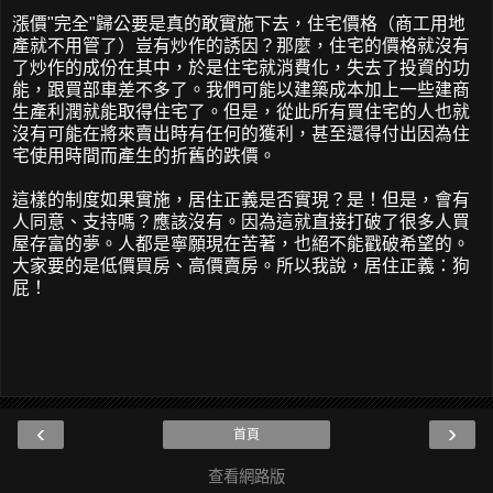
漲價"完全"歸公要是真的敢實施下去，住宅價格（商工用地
產就不用管了）豈有炒作的誘因？那麼，住宅的價格就沒有
了炒作的成份在其中，於是住宅就消費化，失去了投資的功
能，跟買部車差不多了。我們可能以建築成本加上一些建商
生產利潤就能取得住宅了。但是，從此所有買住宅的人也就
沒有可能在將來賣出時有任何的獲利，甚至還得付出因為住
宅使用時間而產生的折舊的跌價。
這樣的制度如果實施，居住正義是否實現？是！但是，會有
人同意、支持嗎？應該沒有。因為這就直接打破了很多人買
屋存富的夢。人都是寧願現在苦著，也絕不能戳破希望的。
大家要的是低價買房、高價賣房。所以我說，居住正義：狗
屁！
‹
›
首頁
查看網路版